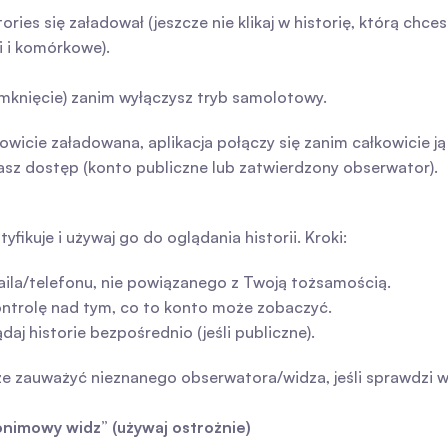
ies się załadował (jeszcze nie klikaj w historię, którą chces
i i komórkowe).
amknięcie) zanim wyłączysz tryb samolotowy.
łkowicie załadowana, aplikacja połączy się zanim całkowicie 
 masz dostęp (konto publiczne lub zatwierdzony obserwator).
fikuje i używaj go do oglądania historii. Kroki:
la/telefonu, nie powiązanego z Twoją tożsamością.
ontrolę nad tym, co to konto może zobaczyć.
aj historie bezpośrednio (jeśli publiczne).
że zauważyć nieznanego obserwatora/widza, jeśli sprawdzi wid
onimowy widz” (używaj ostrożnie)