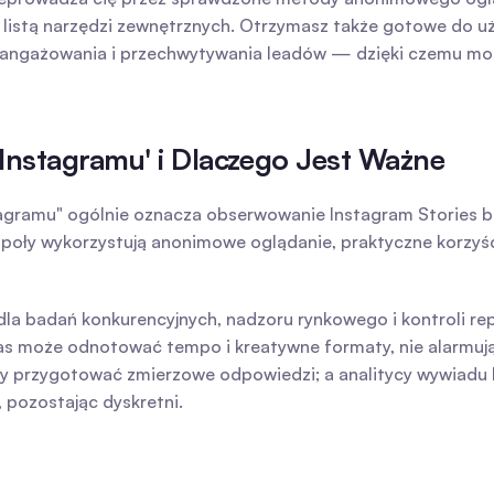
listą narzędzi zewnętrznych. Otrzymasz także gotowe do uż
 zaangażowania i przechwytywania leadów — dzięki czemu m
nstagramu' i Dlaczego Jest Ważne
ramu" ogólnie oznacza obserwowanie Instagram Stories bez u
społy wykorzystują anonimowe oglądanie, praktyczne korzyści
la badań konkurencyjnych, nadzoru rynkowego i kontroli reput
as może odnotować tempo i kreatywne formaty, nie alarmują
by przygotować zmierzowe odpowiedzi; a analitycy wywiad
 pozostając dyskretni.