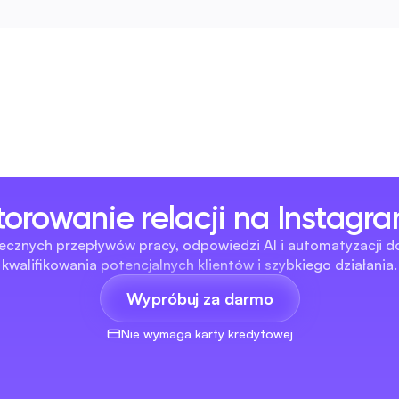
orowanie relacji na Instagra
cznych przepływów pracy, odpowiedzi AI i automatyzacji do 
kwalifikowania potencjalnych klientów i szybkiego działania.
Wypróbuj za darmo
Nie wymaga karty kredytowej