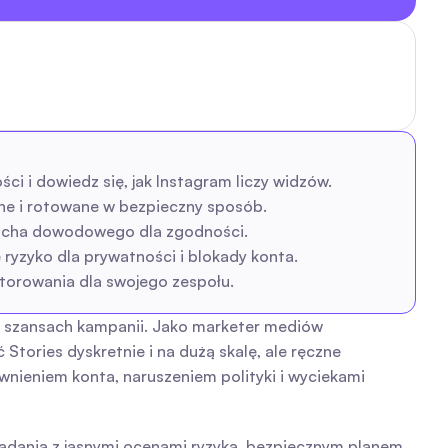
i i dowiedz się, jak Instagram liczy widzów.
e i rotowane w bezpieczny sposób.
ańcucha dowodowego dla zgodności.
 ryzyko dla prywatności i blokady konta.
torowania dla swojego zespołu.
o szansach kampanii. Jako marketer mediów 
ories dyskretnie i na dużą skalę, ale ręczne 
nieniem konta, naruszeniem polityki i wyciekami 
ania z jasnymi ocenami ryzyka, bezpiecznym planem 