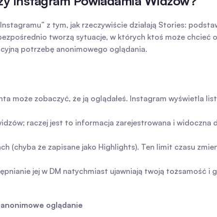
 Czy Instagram Powiadamia Widzów?
stagramu” z tym, jak rzeczywiście działają Stories: podst
bezpośrednio tworzą sytuacje, w których ktoś może chcieć oglą
acyjną potrzebę anonimowego oglądania.
nta może zobaczyć, że ją oglądałeś. Instagram wyświetla listę
zów; raczej jest to informacja zarejestrowana i widoczna dl
 (chyba że zapisane jako Highlights). Ten limit czasu zmieni
tępnianie jej w DM natychmiast ujawniają twoją tożsamość i 
 anonimowe oglądanie