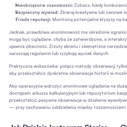
Nieobciążone czasowości:
 Zobacz, kiedy konkurenci 
Bezpieczny wywiad:
 Zbieraj kreatywne lub cenowe i
Triada reputacji:
 Monitoruj potencjalne kryzysy na 
Jednak, prawdziwa anonimowość ma określone ograniczen
mogą być oglądane, chyba że zatwierdzone, a interaktywne
ujawnia obecność. Zrzuty ekranu i zewnętrzne narzędzi
naruszają regulamin lub ryzykują wyciek danych.
Praktyczna wskazówka: połącz metody obserwacji tylko 
aby przekształcić dyskretne obserwacje historii w moż
Aby operacyjnie wdrożyć anonimowe oglądanie na dużą 
dostępem arkuszu kalkulacyjnym lub repozytorium bez
przekształcić pasywne obserwacje w działania wywoływa
— przy zachowaniu oddzieleniu między tożsamościami m