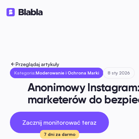
Rozwiązania
Produkty
Zasoby
🇵🇱 Polski
PL
Przeglądaj artykuły
Kategoria:
Moderowanie i Ochrona Marki
8 sty 2026
Anonimowy Instagram: 
marketerów do bezpiec
Zacznij monitorować teraz
7 dni za darmo