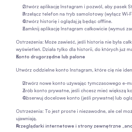
Otwórz aplikację Instagram i pozwól, aby pasek Stor
Przełącz telefon na tryb samolotowy (wyłącz Wi‑F
Otwórz historię i oglądaj ją będąc offline.
Zamknij aplikację Instagram całkowicie (wymuś z
Ostrzeżenia: Może zawieść, jeśli historia nie była ca
wyświetleń. Działa tylko dla historii, do których już
Konto drugorzędne lub palone
Utwórz oddzielne konto Instagram, które cię nie identy
Utwórz nowe konto używając tymczasowego e-mai
Zrób konto prywatne, jeśli chcesz mieć większą k
Obserwuj docelowe konto (jeśli prywatne) lub ogląd
Ostrzeżenia: To jest proste i niezawodne, ale cel mo
ujawniają.
Przeglądarki internetowe i strony zewnętrzne „an