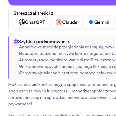
Streszczaj treści z
ChatGPT
Claude
Gemini
Szybkie podsumowanie
Anonimowe metody przeglądania różnią się ryzykie
Dobrze zarządzane fałszywe konta mogą wspierać
Automatyzacja monitorowania historii zwiększa wg
Unikaj anonimowych narzędzi jednego kliknięcia i 
Chroń swoje własne historie za pomocą selektywn
Możesz stracić konkurencyjne spojrzenia w momencie, 
społecznościowych lub wzrostu, menedżer społeczności 
sprawdzanie się nie sprawdza, anonimowi widzowie z ze
prywatności.
Ten krok-po-kroku przewodnik zgodny z przepisami pr