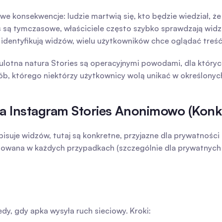
onsekwencje: ludzie martwią się, kto będzie wiedział, że oglą
 są tymczasowe, właściciele często szybko sprawdzają widzó
 identyfikują widzów, wielu użytkowników chce oglądać treś
 ulotna natura Stories są operacyjnymi powodami, dla który
sób, którego niektórzy użytkownicy wolą unikać w określonyc
a Instagram Stories Anonimowo (Konk
pisuje widzów, tutaj są konkretne, przyjazne dla prywatnośc
owana w każdych przypadkach (szczególnie dla prywatnych kon
dy, gdy apka wysyła ruch sieciowy. Kroki: