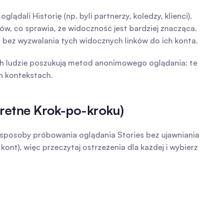
dali Historię (np. byli partnerzy, koledzy, klienci).
w, co sprawia, że widoczność jest bardziej znacząca.
ć bez wyzwalania tych widocznych linków do ich konta.
ch ludzie poszukują metod anonimowego oglądania: te 
h kontekstach.
retne Krok-po-kroku)
i sposoby próbowania oglądania Stories bez ujawniania 
t), więc przeczytaj ostrzeżenia dla każdej i wybierz 