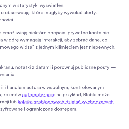
czonym w statystyki wyświetleń.
 o obserwację, które mogłyby wywołać alerty.
zności.
możliwiają niektóre obejścia: prywatne konta nie 
ia w górę wymagają interakcji, aby zebrać dane, co 
mowego widza” z jednym kliknięciem jest niepewnych, 
ranu, notatki z datami i porównuj publiczne posty — 
nienia.
ii i handlem autora w wspólnym, kontrolowanym 
ją rozmów 
automatyzacja
: na przykład, Blabla może 
cji lub 
kolejkę szablonowych działań wychodzących
aszyfrowane i ograniczone dostępem.