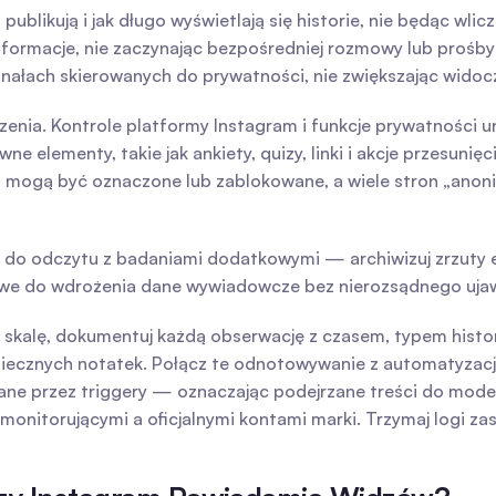
publikują i jak długo wyświetlają się historie, nie będąc wli
nformacje, nie zaczynając bezpośredniej rozmowy lub prośby
kanałach skierowanych do prywatności, nie zwiększając widoc
ia. Kontrole platformy Instagram i funkcje prywatności unie
 elementy, takie jak ankiety, quizy, linki i akcje przesunięc
a mogą być oznaczone lub zablokowane, a wiele stron „anoni
do odczytu z badaniami dodatkowymi — archiwizuj zrzuty ek
liwe do wdrożenia dane wywiadowcze bez nierozsądnego ujaw
skalę, dokumentuj każdą obserwację z czasem, typem histor
piecznych notatek. Połącz te odnotowywanie z automatyzac
ne przez triggery — oznaczając podejrzane treści do modera
onitorującymi a oficjalnymi kontami marki. Trzymaj logi z