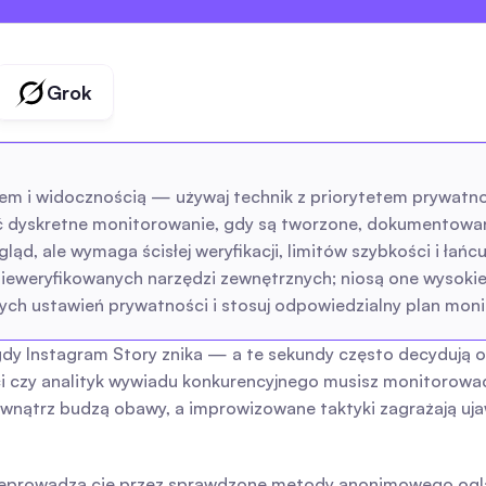
Grok
m i widocznością — używaj technik z priorytetem prywatnośc
 dyskretne monitorowanie, gdy są tworzone, dokumentowan
ląd, ale wymaga ścisłej weryfikacji, limitów szybkości i ł
nieweryfikowanych narzędzi zewnętrznych; niosą one wysokie
ych ustawień prywatności i stosuj odpowiedzialny plan moni
gdy Instagram Story znika — a te sekundy często decydują 
czy analityk wywiadu konkurencyjnego musisz monitorować St
wnątrz budzą obawy, a improwizowane taktyki zagrażają ujaw
zeprowadza cię przez sprawdzone metody anonimowego ogląd