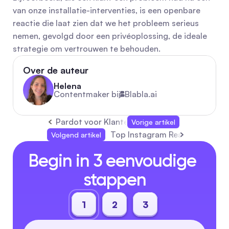
van onze installatie-interventies, is een openbare 
reactie die laat zien dat we het probleem serieus 
nemen, gevolgd door een privéoplossing, de ideale 
strategie om vertrouwen te behouden.
Over de auteur
Helena
Contentmaker bij
Blabla.ai
Pardot voor Klantenservice: Snellere Salesf
Vorige artikel
Top Instagram Reactie Bots 2
Volgend artikel
Begin in 3 eenvoudige 
stappen
1
2
3