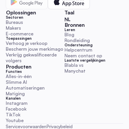
Oplossingen
Taal
Sectoren
🇳🇱 Nederlands
NL
Bureaus
Twitter-moderatie: Belangrijke kwesties, beleid en
Bronnen
Makers
technologieën
Leren
E-commerce
Blog
Toepassingen
Rondleiding
Verhoog je verkoop
Moderatie & Merkbescherming
Ondersteuning
Bescherm jouw merkimago
Helpcentrum
Verkrijg gekwalificeerde 
Neem contact op
volgers
Laatste vergelijkingen
Blabla vs 
Producten
Manychat
Functies
Alles-in-één
Instagram Moderatie: Beheers Tools, AI en Best
Slimme AI
Practices
Automatiseringen
Matiging
Kanalen
Moderatie & Merkbescherming
Instagram
Facebook
TikTok
Youtube
Servicevoorwaarden
Privacybeleid