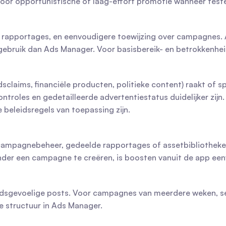
oor opportunistische of laag-effort promotie wanneer testen
apportages, en eenvoudigere toewijzing over campagnes. Als j
ebruik dan Ads Manager. Voor basisbereik- en betrokkenheid
claims, financiële producten, politieke content) raakt of sp
ntroles en gedetailleerde advertentiestatus duidelijker zij
 beleidsregels van toepassing zijn.
mpagnebeheer, gedeelde rapportages of assetbibliotheken n
onder een campagne te creëren, is boosten vanuit de app een
ijdsgevoelige posts. Voor campagnes van meerdere weken, se
e structuur in Ads Manager.