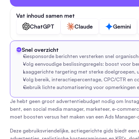
Vat inhoud samen met
ChatGPT
Claude
Gemini
Snel overzicht
Gesponsorde berichten versterken snel organisch
Volg eenvoudige beslissingsregels: boost voor ber
Laaggerichte targeting met sterke doelgroepen, uit
Volg bereik, interactiepercentage, CPC/CTR en c
Gebruik lichte automatisering voor opmerkingen en
Je hebt geen groot advertentiebudget nodig om Instagr
bent, een social media manager, marketeer, e-commerce m
moet boosten versus het maken van een Ads Manager-cam
Deze gebruiksvriendelijke, actiegerichte gids biedt een
advertenties, realistische kostenramingen en KPI's, doel