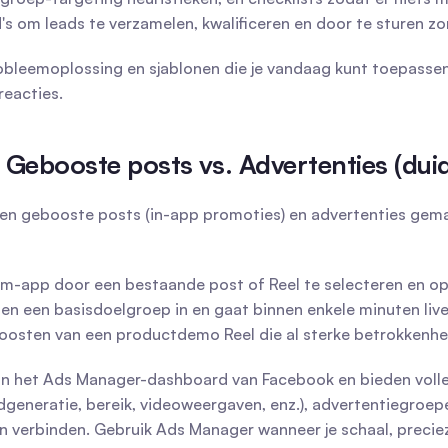
 om leads te verzamelen, kwalificeren en door te sturen zon
obleemoplossing en sjablonen die je vandaag kunt toepassen
reacties.
Gebooste posts vs. Advertenties (duidel
ssen gebooste posts (in-app promoties) en advertenties gema
m-app door een bestaande post of Reel te selecteren en op 
t en een basisdoelgroep in en gaat binnen enkele minuten liv
oosten van een productdemo Reel die al sterke betrokkenhei
n het Ads Manager-dashboard van Facebook en bieden volled
adgeneratie, bereik, videoweergaven, enz.), advertentiegro
n verbinden. Gebruik Ads Manager wanneer je schaal, preciez