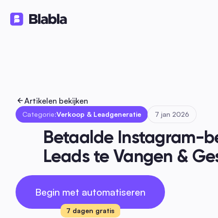
Oplossingen
Producten
Bron
🇳🇱 Nederlands
NL
Artikelen bekijken
Categorie:
Verkoop & Leadgeneratie
7 jan 2026
Betaalde Instagram-be
Leads te Vangen & Ge
Begin met automatiseren
7 dagen gratis