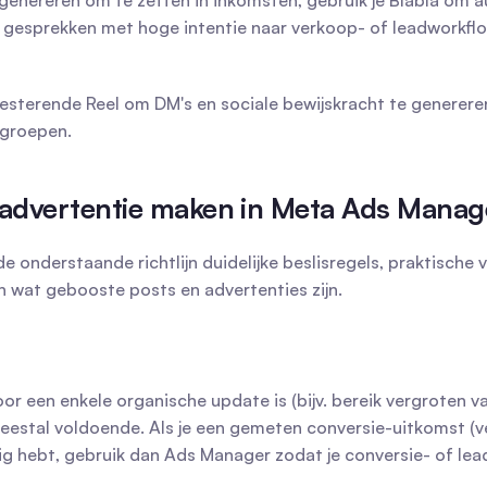
genereren om te zetten in inkomsten, gebruik je Blabla om a
n gesprekken met hoge intentie naar verkoop- of leadworkflo
sterende Reel om DM's en sociale bewijskracht te genereren;
groepen.
advertentie maken in Meta Ads Manage
de onderstaande richtlijn duidelijke beslisregels, praktische
n wat gebooste posts en advertenties zijn.
or een enkele organische update is (bijv. bereik vergroten v
eestal voldoende. Als je een gemeten conversie-uitkomst (ve
g hebt, gebruik dan Ads Manager zodat je conversie- of lead