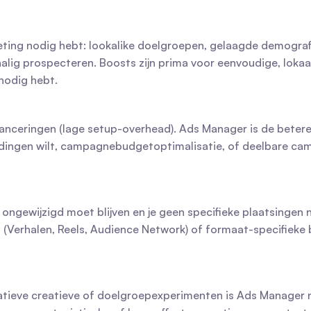
ting nodig hebt: lookalike doelgroepen, gelaagde demograf
alig prospecteren. Boosts zijn prima voor eenvoudige, loka
nodig hebt.
lanceringen (lage setup-overhead). Ads Manager is de betere
ingen wilt, campagnebudgetoptimalisatie, of deelbare cam
) ongewijzigd moet blijven en je geen specifieke plaatsingen 
 (Verhalen, Reels, Audience Network) of formaat-specifieke 
atieve creatieve of doelgroepexperimenten is Ads Manager noo