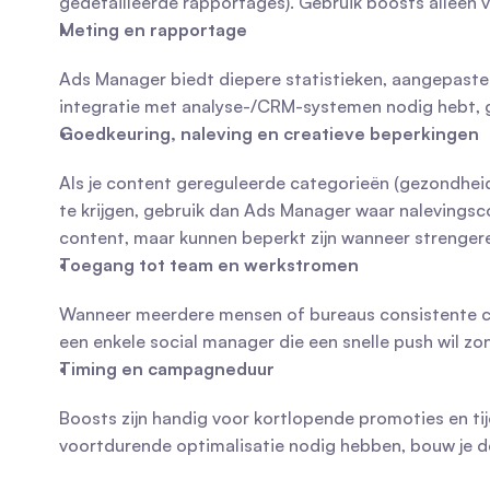
gedetailleerde rapportages). Gebruik boosts alleen v
Meting en rapportage
Ads Manager biedt diepere statistieken, aangepaste r
integratie met analyse-/CRM-systemen nodig hebt, g
Goedkeuring, naleving en creatieve beperkingen
Als je content gereguleerde categorieën (gezondheids
te krijgen, gebruik dan Ads Manager waar nalevingsco
content, maar kunnen beperkt zijn wanneer strengere
Toegang tot team en werkstromen
Wanneer meerdere mensen of bureaus consistente ca
een enkele social manager die een snelle push wil z
Timing en campagneduur
Boosts zijn handig voor kortlopende promoties en t
voortdurende optimalisatie nodig hebben, bouw je d