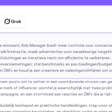
Grok
e winnaars; Ads Manager biedt meer controle voor convers
eik/interactie, maak advertenties voor nauwkeurige targeti
sluitingen en iteratieve tests om efficiëntie te verbeteren.
onversiemetingen; stel benchmarks en pas biedingen/budgett
 DM's en houd je aan creatieve en nalevingsrichtlijnen om o
am-posts om te zetten in een voortdurende stroom van gekwa
erk of influencer, worstel je waarschijnlijk met twee proble
pagne, en een stortvloed aan reacties en DM's die je tijd 
 duidelijk beslispad en praktische handleidingen: stap-voor
groep-targeting heuristieken, en checklists zodat er niets mis