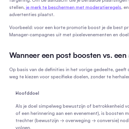
targeting. Om de aandacht die je betaalde plaatsingen 
stellen, 
je merk te beschermen met moderatieregels
, e
advertenties plaatst.
Voorbeeld: voor een korte promotie boost je de best pre
Manager-campagnes uit met pixelevenementen en doel
Wanneer een post boosten vs. een 
Op basis van de definities in het vorige gedeelte, geeft 
weg te kiezen voor specifieke doelen, zonder te herhale
Hoofddoel
Als je doel simpelweg bewustzijn of betrokkenheid vo
of een herinnering aan een evenement), is boosten m
trechter (bewustzijn → overweging → conversie) nodi
volgen.