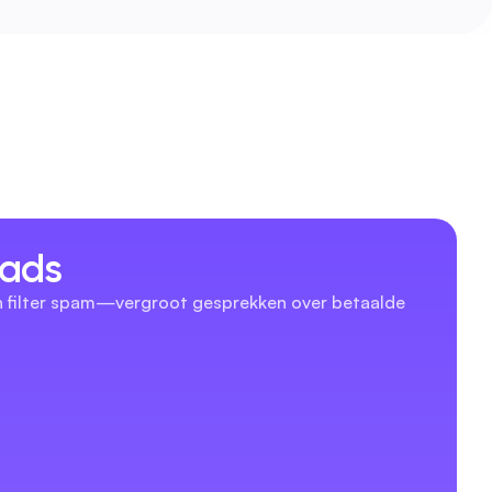
eads
en filter spam—vergroot gesprekken over betaalde 