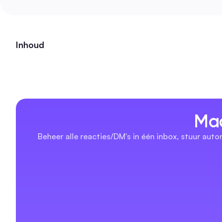
Inhoud
Maa
Beheer alle reacties/DM's in één inbox, stuur au