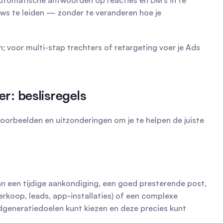
utomatische antwoorden op reacties en DM's in te 
ws te leiden — zonder te veranderen hoe je 
 voor multi-stap trechters of retargeting voer je Ads 
r: beslisregels
 voorbeelden en uitzonderingen om je te helpen de juiste 
an een tijdige aankondiging, een goed presterende post, 
rkoop, leads, app-installaties) of een complexe 
generatiedoelen kunt kiezen en deze precies kunt 