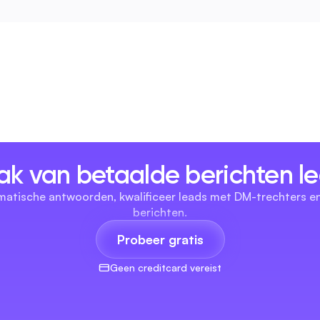
k van betaalde berichten l
tomatische antwoorden, kwalificeer leads met DM-trechters 
berichten.
Probeer gratis
Geen creditcard vereist