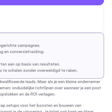
iegerichte campagnes.
ng en conversietracking.
en aan op basis van resultaten.
p te schalen zonder overweldigd te raken.
lificeerde leads. Maar als je een kleine ondernemer 
men: onduidelijke richtlijnen over wanneer je een post 
opslokken en de ROI verlagen.
-stap setups voor het boosten en bouwen van 
gaat in de uitvoering. Je krijgt ook kant-en-klare 