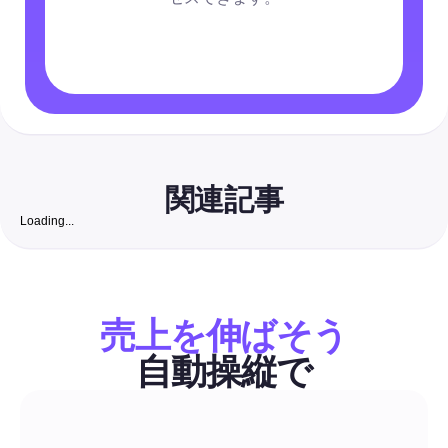
関連記事
Loading...
ロイヤリティフリーの壁紙：マーケティング担当者向
投稿の自動化2026年の完全ガイド
ソーシャルメディアマネージャーとマーケターのためのオール
ンガイドです。信頼できる無料の壁紙サイトを発見し、各サイ
売上を伸ばそう
のライセンス概要、クイック確認チェックリスト、ソーシャル
ズのプリセット、ネーミングテンプレート、自動化対応のワー
自動操縦で
ーをすぐにあなたの投稿、DM、広告のツールチェーンに取り
ソーシャルメディアガイド
ょう。