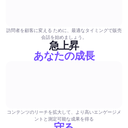
インスタグラムハイライトダウンローダー：ソーシャ
ィアチームのための2026完全ガイド
個別および一括でハイライトをダウンロードするためのステッ
訪問者を顧客に変える ために、最適なタイミングで販売
ステップのモバイルおよびデスクトップ方法、さらに信頼性の
会話を始めましょう。
ールの厳選されたリストを紹介。ソーシャルチームがハイライ
急上昇
存、再利用し、DM、コメント、リードフローに統合できるよ
あなたの成長
的ガイドラインやすぐに使える自動化テンプレートも含まれて
ソーシャルメディアガイド
す。
Instagram投稿を予約できる？ ソーシャルメディアマ
ャーのための完全ガイド2026
実践的で段階的なガイドです。自動投稿できる内容とリマイン
用の内容を正確に示し、安全に一括スケジュールする方法やネ
コンテンツのリーチを拡大して、より高いエンゲージメ
ブツールとサードパーティツールを使い分けるタイミングを解
ントと測定可能な成果を得る
す。ダウンロード可能なCSVテンプレート、コンテンツカレン
守る
ワークフロー、チームや代理店向けの安全な自動化パターンも