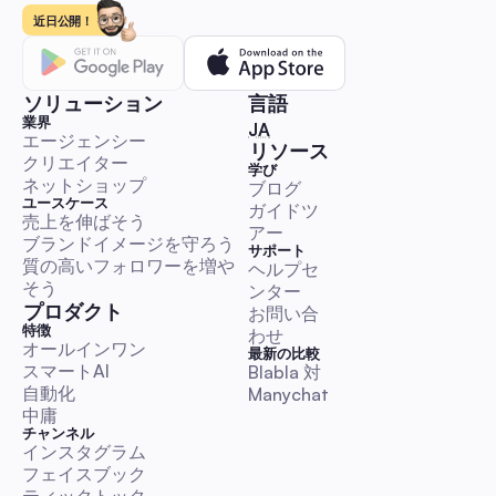
ド - エンゲージメントとリードを増やす方法
近日公開！
正確なサイズ、エクスポート設定、すぐに使えるテンプレート
性チェックリストに加え、エンゲージメント、DM、リード獲
るアイコンの変更の影響を測定するためのステップごとのA/B
ソリューション
言語
自動化プレイブックを手に入れましょう。これは、迅速でテス
業界
🇯🇵 日本語
JA
なアイコンの改善を必要とするソーシャルメディアマネージャ
エージェンシー
ソーシャルメディアガイド
リソース
ランド、クリエイター、エージェンシーのために設計されてい
クリエイター
学び
ネットショップ
ブログ
ユースケース
ガイドツ
売上を伸ばそう
アー
ブランドイメージを守ろう
サポート
質の高いフォロワーを増や
ヘルプセ
ポスタルイメージズ：ソーシャルメディアチームのた
そう
ンター
極の自動化ガイド（2026年）
プロダクト
お問い合
初めてのオートメーション向けプレイブックでは、投稿、DM
特徴
わせ
ト、広告配置において完璧に郵送画像をレンダリングするため
オールインワン
最新の比較
スマートAI
成、バッチエクスポート、テスト、オートメーションを行いま
Blabla 対 
自動化
Manychat
クスポートプリセット、バッチコマンド、アクセシビリティチ
中庸
ク、プレビューのヒント、すぐに使用できるワークフローが含
ソーシャルメディアガイド
チャンネル
います。
インスタグラム
フェイスブック