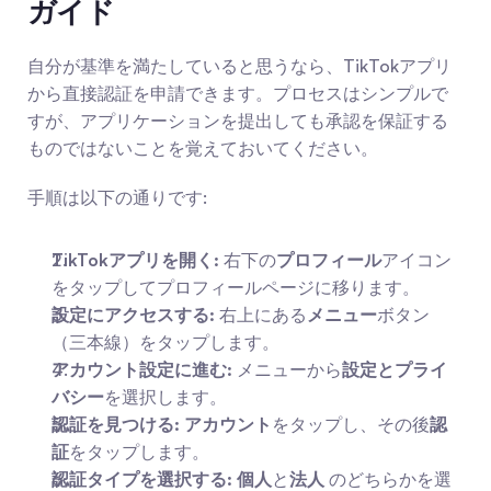
ガイド
自分が基準を満たしていると思うなら、TikTokアプリ
から直接認証を申請できます。プロセスはシンプルで
すが、アプリケーションを提出しても承認を保証する
ものではないことを覚えておいてください。
手順は以下の通りです:
TikTokアプリを開く:
 右下の
プロフィール
アイコン
をタップしてプロフィールページに移ります。
設定にアクセスする:
 右上にある
メニュー
ボタン
（三本線）をタップします。
アカウント設定に進む:
 メニューから
設定とプライ
バシー
を選択します。
認証を見つける:
アカウント
をタップし、その後
認
証
をタップします。
認証タイプを選択する:
個人
と
法人
 のどちらかを選