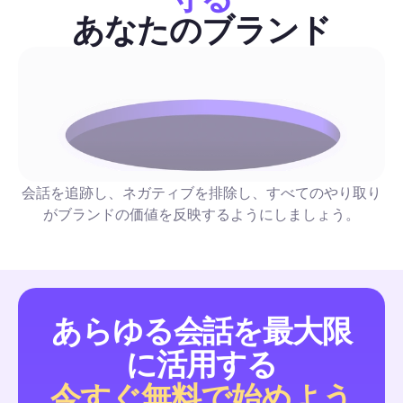
ソーシャルメディアガイド
ています。
あなたのブランド
Pinterestロゴ：ソーシャルチームのための2026年完
ド — 仕様、テンプレート、オートメーション
実用的なヒント満載のリソースで、正確なロゴ寸法、エクスポ
リセット、クリアスペースチェックリスト、ダウンロード可能
プレートを提供します。ステップバイステップの配置ヒントと
会話を追跡し、ネガティブを排除し、すべてのやり取り
レシピ（DM、自動返信、コメントの管理）も含まれており、
がブランドの価値を反映するようにしましょう。
ルチームが一貫したブランドを大規模に維持できるようサポー
ソーシャルメディアガイド
す。
あらゆる会話を最大限
画像アップロード：マーケターのための2026年完全ガ
に活用する
自動化、サイズ変更、公開まで
最新のプラットフォーム画像仕様と自動化対応のワークフロー
今すぐ無料で始めよう
合わせた、実行可能なプレイブック。エクスポート設定、