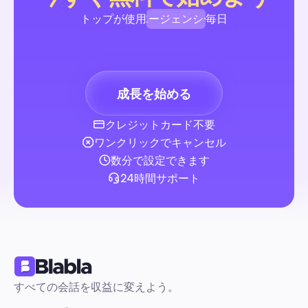
Canva/Photoshop/FFmpegのダウンロード可能なテンプレ
エージェンシー
トップが使用
毎日
処理とスケジューリングレシピが含まれます。時間を節約し、
を減らし、すべてのソーシャルプラットフォームで完璧なビジ
ブランド
ソーシャルメディアガイド
を公開しましょう。
クリエイター
成長を始める
エージェンシー
クレジットカード不要
無料編集ソフトウェアビデオ：ソーシャルクリエータ
ワンクリックでキャンセル
めの完全ガイド 2026年版
実用的で、実際に使える無料のビデオ編集ツールを、ソーシャ
数分で設定できます
エイター、マネージャー、小規模チーム向けに比較します。ウ
24時間サポート
ーマークなし、正しいエクスポート、モバイル/デスクトップの
性、AI機能、プラットフォーム対応のテンプレートを備えてい
編集→公開→自動化までのプラグアンドプレイのワークフロー
ソーシャルメディアガイド
プレートが含まれており、限られた予算でソーシャルビデオを
く制作・拡大できます。
すべての会話を収益に変えよう。
インスタグラムアイコン：マーケター向け 2026年完