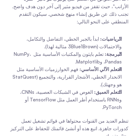
الأرانب"، حيث تقفز من فيديو مثير إلى آخر دون هدف واضح. 
تجنب ذلك عن طريق إنشاء منهج شخصي. سيكون التقدم 
المنطقي على النحو التالي:
الرياضيات:
 ابدأ بالجبر الخطي، التفاضل والتكامل، 
والاحتمالات (3Blue1Brown مثالية لهذا).
البرمجة:
 تعلم بايثون والمكتبات الأساسية مثل NumPy، 
Pandas، وMatplotlib.
التعلم الآلي الأساسي:
 فهم الخوارزميات الأساسية مثل 
الانحدار الخطي، الأشجار القرارية، والتجميع (StatQuest 
هو وجهتك).
التعلم العميق:
 الغوص في الشبكات العصبية، CNNs، 
وRNNs باستخدام أطر العمل مثل TensorFlow أو 
PyTorch.
تنظم العديد من القنوات محتواها في قوائم تشغيل تعمل 
كدورات جاهزة. اتبع هذه أو أنشئ قائمتك للحفاظ على التركيز 