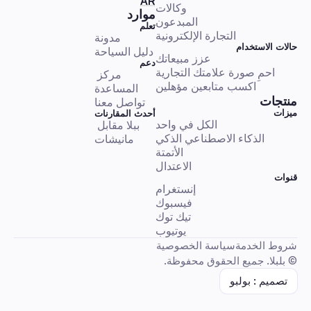
AR
وكالات
موارد
المبدعون
تعلم
التجارة الإلكترونية
مدونة
حالات الاستخدام
حالات استخدام الذكاء الاصطناعي
دليل السياحة
عزز مبيعاتك
دعم
احمِ صورة علامتك التجارية
مركز 
اكسب متابعين مؤهلين
المساعدة
منتجات
تواصل معنا
ميزات
أحدث المقارنات
الكل في واحد
ببلا مقابل 
الذكاء الاجتماعي الاصطناعي (ASI): ما هو ولماذا هو مهم
الذكاء الاصطناعي الذكي
مانيشات
الأتمتة
الاعتدال
حالات استخدام الذكاء الاصطناعي
قنوات
إنستغرام
فيسبوك
تيك توك
يوتيوب
شروط الخدمة
سياسة الخصوصية
استكشف الذكاء الاصطناعي على Pinterest لتحفيز التسوق والإبداع
© بلبلا. جميع الحقوق محفوظة.
تصميم : بولبو
حالات استخدام الذكاء الاصطناعي