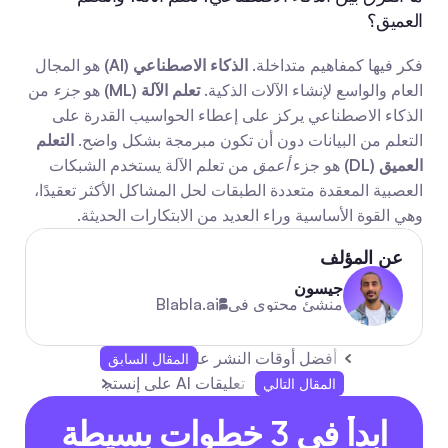
العميق؟
فكر فيها كمفاهيم متداخلة. 
الذكاء الاصطناعي (AI)
 هو المجال 
العام والواسع لإنشاء الآلات الذكية. 
تعلم الآلة (ML)
 هو 
جزء
 من 
الذكاء الاصطناعي يركز على إعطاء الحواسيب القدرة على 
التعلم من البيانات دون أن تكون مبرمجة بشكل واضح. 
التعلم 
العميق (DL)
 هو جزء 
أعمق
 من تعلم الآلة يستخدم الشبكات 
العصبية المعقدة متعددة الطبقات لحل المشاكل الأكثر تعقيدًا، 
وهي القوة الأساسية وراء العديد من الابتكارات الحديثة.
عن المؤلف
جيسون
منشئ محتوى في
Blabla.ai
أفضل أوقات النشر على تيك توك يوم الأحد لعامي 2025-26
المقال السابق
تعليقات AI على إنستجرام: زِد التفاعل باستخدام الذكاء الاصطناعي
المقال التالي
ابدأ في 3 خطوات بسيطة