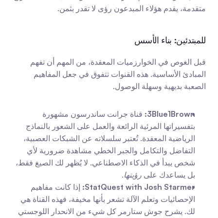
متقدمة، يقدم هؤلاء المبدعون رؤى لا تقدر بثمن.
للمبتدئين: بناء الأسس
قبل الغوص في الخوارزميات المعقدة، من المهم أن تفهم 
المبادئ الأساسية. هذه القنوات تتفوق في جعل المفاهيم 
الصعبة بديهية وسهلة الوصول.
3Blue1Brown:
 قناة جرانت ساندرسون مشهورة 
بتفسيراتها المرئية الرائعة والعمل على الشعور بالنماذج 
الرياضية المعقدة. تُعتبر سلسلاته عن الشبكات العصبية، 
التفاضل والتكامل والجبر الخطي مشاهدة ضرورية لأي 
شخص يبدأ في الذكاء الاصطناعي. لا يُظهر لك الصيغ فقط، 
بل يساعدك على 
رؤيتها
.
StatQuest with Josh Starmer:
 إذا كانت مفاهيم 
الإحصائيات وتعلم الآلة تشعر بأنها مخيفة، فهذه القناة هي 
لك. يشرح جوش ستارمر كل شيء من الانحدار اللوجستي 