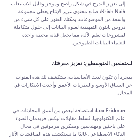
إلى تعزيز التدرج في شكل واضح وموجز وقابل للاستيعاب.
Krish Naik:
 صانع محتوى غزير الإنتاج يغطي مجموعة 
واسعة من الموضوعات. يمكنك العثور على كل شيء من 
دروس بايثون التمهيدية لعلوم البيانات إلى حلول متكاملة 
لمشروعات تعلم الآلة، مما يجعل قناته محطة واحدة 
للعلماء البيانات الطموحين.
للمتعلمين المتوسطين: تعزيز معرفتك
بمجرد أن تكون لديك الأساسيات، ستكشف لك هذه القنوات 
عن السياق الأوسع والنظريات الأعمق وأحدث الابتكارات في 
المجال.
Lex Fridman:
 استضافة لبعض من أعمق المحادثات في 
عالم التكنولوجيا، تُسلط مقابلات ليكس فريدمان الضوء 
على باحثين ومهندسين ومفكرين مرموقين في مجال 
الذكاء الاصطناعي. غالبًا ما تستكشف هذه المناقشات الآثار 