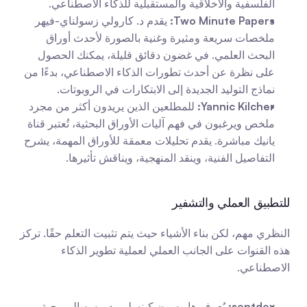
الفلسفية والأخلاقية والمستقبلية للذكاء الاصطناعي.
Two Minute Papers:
 يقدم د. كارولي زسولناي-فيهر 
ملخصات سريعة ومثيرة وغنية بالصورة لأحدث أوراق 
البحث العلمي. في غضون دقائق قليلة، يمكنك الحصول 
على نظرة عن أحدث تطورات الذكاء الاصطناعي، بدءًا من 
نماذج التوليد الجديدة إلى الابتكارات في الروبوتات.
Yannic Kilcher:
 للمطلعين الذين يريدون أكثر من مجرد 
ملخص ويرغبون في فهم آليات الأوراق البحثية، تُعتبر قناة 
يانيك مباشرة. يقدم تحليلات معمقة للأوراق المهمة، يشرح 
التفاصيل الفنية، وينقد المنهجية، ويناقش تأثيرها.
للتطبيق العملي والتشفير
النظري مهم، لكن بناء الأشياء حيث يتم تثبيت التعلم حقًا. تركز 
هذه القنوات على الجانب العملي لعملية تطوير الذكاء 
الاصطناعي.
sentdex:
 يُعرف هاريسون كينسلي بدروسه البرمجية 