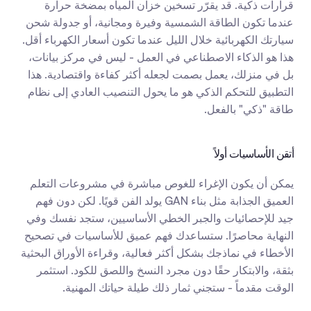
قرارات ذكية. قد يقرّر تسخين خزان المياه بمضخة حرارة 
عندما تكون الطاقة الشمسية وفيرة ومجانية، أو جدولة شحن 
سيارتك الكهربائية خلال الليل عندما تكون أسعار الكهرباء أقل. 
هذا هو الذكاء الاصطناعي في العمل - ليس في مركز بيانات، 
بل في منزلك، يعمل بصمت لجعله أكثر كفاءة واقتصادية. هذا 
التطبيق للتحكم الذكي هو ما يحول التنصيب العادي إلى نظام 
طاقة "ذكي" بالفعل.
أتقن الأساسيات أولاً
يمكن أن يكون الإغراء للغوص مباشرة في مشروعات التعلم 
العميق الجذابة مثل بناء GAN يولد الفن قويًا. لكن دون فهم 
جيد للإحصائيات والجبر الخطي الأساسيين، ستجد نفسك وفي 
النهاية محاصرًا. ستساعدك فهم عميق للأساسيات في تصحيح 
الأخطاء في نماذجك بشكل أكثر فعالية، وقراءة الأوراق البحثية 
بثقة، والابتكار حقًا دون مجرد النسخ واللصق للكود. استثمر 
الوقت مقدماً - ستجني ثمار ذلك طيلة حياتك المهنية.