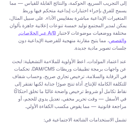
إلى التجريب السريع، الحوكمة، والنتائج القابلة للقياس — مما 
يسمح للفرق بإجراء اختبارات إبداعية متحكم فيها وربط 
المتغيرات الإبداعية مباشرة بمقاييس الأداء. على سبيل المثال، 
يمكن لمدير المجتمع توليد خمسة تنوعات إعلانية جاهزة بألوان 
مختلفة ووضعيات موضوعات لاختبار 
A/B عبر الخلاصات 
والقصص
، مما يتيح مقارنة منهجية للفرضية الإبداعية دون 
جلسات تصوير مادية جديدة.
عند اعتماد المولدات، اعط الأولوية للملاءمة التشغيلية: ابحث 
عن واجهات برمجة تطبيقات وربطات DAM/CMS، تحكمات 
في الرقابة والسلامة، ترخيص تجاري صريح، وحساب شفاف 
للتكلفة الكاملة للإنتاج. أداة تنتج صورًا جذابة لكنها تفتقر إلى 
نقاط تكامل أو شروط ترخيص واضحة غالبًا ما تخلق احتكاكًا 
في الأسفل — وقت تحرير مخفي، تعديل يدوي للحجم، أو 
مراجعة قانونية — مما يقوض مكسب الكفاءة الأولي.
تشمل الاستخدامات الشائعة الاجتماعية في: