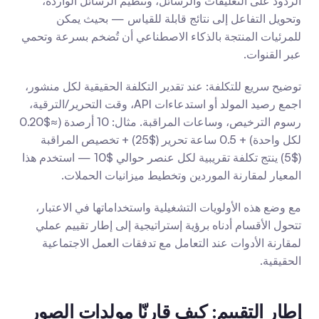
الردود على التعليقات والرسائل، وتنظيم الرسائل الواردة، 
وتحويل التفاعل إلى نتائج قابلة للقياس — بحيث يمكن 
للمرئيات المنتجة بالذكاء الاصطناعي أن تُضخم بسرعة وتحمي 
عبر القنوات.
توضيح سريع للتكلفة: عند تقدير التكلفة الحقيقية لكل منشور، 
اجمع رصيد المولد أو استدعاءات API، وقت التحرير/الترقية، 
رسوم الترخيص، وساعات المراقبة. مثال: 10 أرصدة (≈$0.20 
لكل واحدة) + 0.5 ساعة تحرير ($25) + تخصيص المراقبة 
($5) ينتج تكلفة تقريبية لكل عنصر حوالي $10 — استخدم هذا 
المعيار لمقارنة الموردين وتخطيط ميزانيات الحملات.
مع وضع هذه الأولويات التشغيلية واستخداماتها في الاعتبار، 
تتحول الأقسام أدناه برؤية إستراتيجية إلى إطار تقييم عملي 
لمقارنة الأدوات عند التعامل مع تدفقات العمل الاجتماعية 
الحقيقية.
إطار التقييم: كيف قارنّا مولدات الصور 