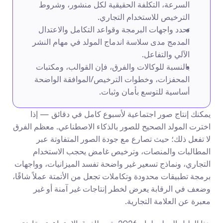
السرعة، التكلفة الحقيقية لكل منشور، وشروط 
الترخيص للاستخدام التجاري.
تحدد واجهات البرمجة وقواعد التكامل والاعتدال 
المدمج مدى سلاسة اندماج المولد في مهام النشر 
الآلي والتفاعل.
بالنسبة للوكالات والفرق، فإن القوالب، ومكتبات 
المحفزات، وخطوات الترخيص/الموافقة الواضحة 
أساسية للتوسع بأمان وثبات.
يمكنك إنتاج صور اجتماعية لأسبوع كامل في دقائق — إذا 
اخترت المولد الصحيح للصور بالذكاء الاصطناعي. معظم الفرق 
لا تفعل ذلك؛ حيث تصارع مع جودة الصور المتفاوتة عبر 
المطالبات والمنصات، وترخيص غامض يحجب الاستخدام 
التجاري، ونماذج تسعير غير واضحة تفسد الميزانيات، وواجهات 
برمجة تطبيقات محدودة وتكاملات تجعل من الأتمتة عملاً شاقًا، 
وضعف في الرقابة يعرض لخطر إنتاجات غير آمنة أو غير 
معبرة عن العلامة التجارية.