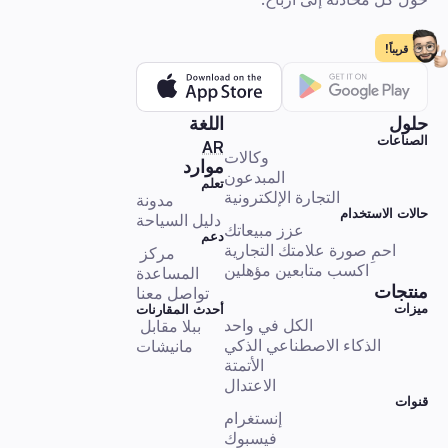
حالات استخدام الذكاء الاصطناعي
قريباً!
حلول
اللغة
الصناعات
الذكاء الاصطناعي لـ X: أفكار، استخدامات حقيقية، وأدوات للابتكار
🇦🇪 العربية
AR
وكالات
موارد
المبدعون
تعلم
التجارة الإلكترونية
مدونة
حالات الاستخدام
حالات استخدام الذكاء الاصطناعي
دليل السياحة
عزز مبيعاتك
دعم
احمِ صورة علامتك التجارية
مركز 
اكسب متابعين مؤهلين
المساعدة
منتجات
تواصل معنا
ميزات
أحدث المقارنات
الكل في واحد
ببلا مقابل 
الذكاء الاجتماعي الاصطناعي (ASI): ما هو ولماذا هو مهم
الذكاء الاصطناعي الذكي
مانيشات
الأتمتة
الاعتدال
حالات استخدام الذكاء الاصطناعي
قنوات
إنستغرام
فيسبوك