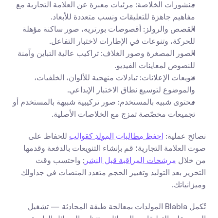
منشورات الخلاصة: مرئيات معبرة عن العلامة التجارية مع 
مفاهيم جاهزة للتعليقات ونسب متعددة للأبعاد.
القصص والرولز: أقصوصات بورتريه، صور ساكنة مؤهلة 
للحركة، وتنوعات في الإطارات لاختبار التفاعل.
الصور المصغرة وصور الغلاف: تراكيب عالية التباين وآمنة 
للنصوص لمعاينات الفيديو.
تنويعات الإعلانات: تبادلات منهجية للألوان، الخلفيات، 
والموضوع لتوسيع نطاق الاختبار الإبداعي.
محتوى شبيه بالمستخدم: صور تركيبية شبيهة بالمستخدم أو 
تجميعات مخصّصة تمزج مع الخلاصات الأصلية.
نصائح عملية: 
احفظ مطالبات المولد كقوالب
 للحفاظ على 
صوت العلامة التجارية؛ قم بإنشاء التنويعات بالدفعة وقدمها 
من خلال 
مرشحات المراقبة قبل النشر
; واحتسب وقت 
التحرير بعد التوليد وتغيير الحجم متعدد المنصات في جداولك 
وميزانياتك.
تُكمل Blabla المولدات بمعالجة طبقة المحادثة — تشغيل 