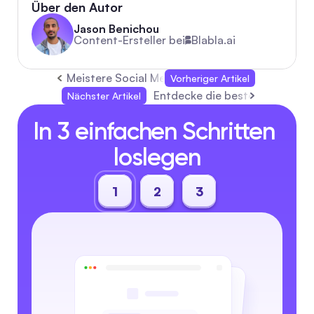
Über den Autor
Jason Benichou
Content-Ersteller bei
Blabla.ai
Meistere Social Media Marketing mit bewährten
Vorheriger Artikel
Entdecke die besten Praktike
Nächster Artikel
In 3 einfachen Schritten 
loslegen
1
2
3