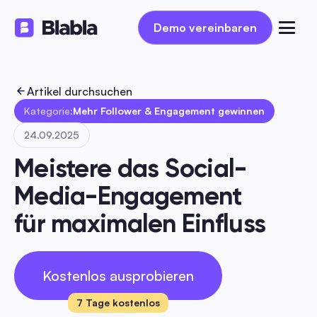
Demo vereinbaren
Demo vereinbaren
Artikel durchsuchen
Kategorie:
Mehr Follower & Engagement gewinnen
24.09.2025
Meistere das Social-
Media-Engagement 
für maximalen Einfluss
Kostenlos ausprobieren
7 Tage kostenlos