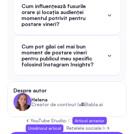
Cum influențează fusurile 
orare și locația audienței 
momentul potrivit pentru 
postare vineri?
Cum pot găsi cel mai bun 
moment de postare vineri 
pentru publicul meu specific 
folosind Instagram Insights?
Despre autor
Helena
Creator de conținut la
Blabla.ai
YouTube Studio: Ghid complet 2026 pentru edit
Articol anterior
Rețelele sociale în marketingu
Următorul articol