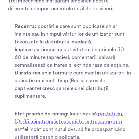
Trei mecanisme Instagram amplifică aceste 
diferențe comportamentale în zilele de vineri:
Recența:
 postările care sunt publicate chiar 
înainte sau în timpul vârfurilor de utilizator sunt 
favorizate în distribuția imediată.
Implicarea timpurie:
 activitatea din primele 30-
60 de minute (aprecieri, comentarii, salvări) 
semnalizează calitatea și extinde raza de acțiune.
Durata sesiunii:
 formate care mențin utilizatorii în 
aplicație mai mult timp (Reels, carusele 
captivante) cresc șansele unei distribuții 
suplimentare.
Sfat practic de timing:
 încercați să 
postați cu 
10–15 minute înaintea unei ferestre așteptate
astfel încât conținutul dvs. să fie proaspăt când 
utilizatorii deschid aplicația.