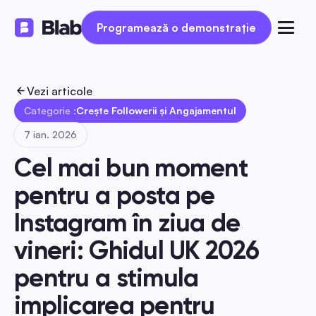
Programează o demonstrație
Programează o demonstrație
Vezi articole
Categorie :
Crește Followerii și Angajamentul
7 ian. 2026
Cel mai bun moment 
pentru a posta pe 
Instagram în ziua de 
vineri: Ghidul UK 2026 
pentru a stimula 
implicarea pentru 