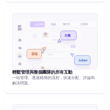
進行中
已封存
待辦事項
完成
私訊
大衛
3 個讚
回答
留言
6小時
莎拉
1 個讚
回答
Julian
3小時
輕鬆管理與整個團隊的所有互動
0 個讚
回覆
一站管理。透過精簡的流程，快速分配、評論和
解決問題。