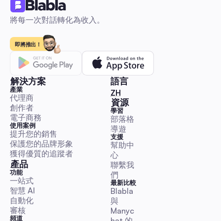
將每一次對話轉化為收入。
即將推出！
解決方案
語言
產業
🇹🇼 中文（繁體，台灣）
ZH
代理商
資源
創作者
學習
電子商務
部落格
使用案例
導遊
提升您的銷售
支援
保護您的品牌形象
幫助中
獲得優質的追蹤者
心
產品
聯繫我
功能
們
一站式
最新比較
智慧 AI
Blabla 
自動化
與 
審核
Manyc
頻道
hat 的